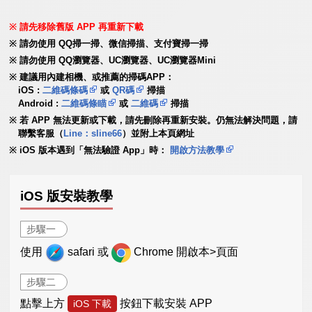
請先移除舊版 APP 再重新下載
請勿使用 QQ掃一掃、微信掃描、支付寶掃一掃
請勿使用 QQ瀏覽器、UC瀏覽器、UC瀏覽器Mini
建議用內建相機、或推薦的掃碼APP：
iOS :
二維碼條碼
或
QR碼
掃描
Android :
二維碼條瞄
或
二維碼
掃描
若 APP 無法更新或下載，請先刪除再重新安裝。仍無法解決問題，請
聯繫客服（
Line：sline66
）並附上本頁網址
iOS 版本遇到「無法驗證 App」時：
開啟方法教學
iOS 版安裝教學
步驟一
使用
safari 或
Chrome 開啟本>頁面
步驟二
點擊上方
按鈕下載安裝 APP
iOS 下載